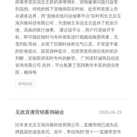
跟着养宠东说念主群的束缚增长，宠物健康问题日益受
到温煦。传统的线下宠物病院在时候、处所和资源上存
在诸多边界，而“宠物在线问诊做事平台”应时而生北京玉
海兴隆科技有限公司，为宠物主东说念主提供了愈加方
便、高效的医疗做事。 通过该平台，用户只需掀开手
机，即可随处随时与专科兽医进行视频或翰墨商量，无
需列队等候，从简了巨额时候和元气心灵。不管是平素
的饮食提出、疫苗接种提示，也曾突发疾病症状的初步
判断，皆能取得实时专科的解答。 广州诺轩诚商品信息
咨询有限公司 此外，平台集聚了宽阔教学丰富的捏业兽
医，确保每
新闻动态
见效直播营销案例融会
2026-06-29
比年来北京玉海兴隆科技有限公司，直播营销已成为品
牌践诺的遑急形式。其中，李佳琦的“双十一”直播带货号