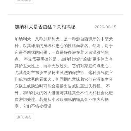
加纳利犬是否凶猛？真相揭秘
2026-06-15
加纳利犬，又称加那利犬，是一种源自西班牙的中型犬
种，以其雄厚的身段和忠心的性格而著名。然则，对于
它是否凶猛的问题，一直是好多潜在养犬者温雅的焦
点。 率先需要明确的是，加纳利犬的“凶猛”更多体当今
其护卫天性上，而非无故过失。它们对家庭终点忠心，
尤其是对主东谈主发扬出激烈的保护欲。这种脾气使它
们成为优秀的看家犬，但同期也意味着它们在濒临生分
东谈主或胁迫时可能会发扬出告戒以至过失行径。 不
外，加纳利犬的凶大进度与其锤真金不怕火和社会化进
度密切关连。若是从小袭取细腻的锤真金不怕火和搪
塞，它们不错变得温
新闻动态