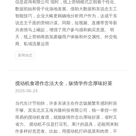
信息咨询有限公司 现时，线上营销模式正朝着个性化、
数据初始和骨子化场地发展。借助大数据和东说念主工
智能技巧，企业大略更精确地分析用户作为，达成千东
说念主千面的营销计谋。同期，短视频、直播带货等新
兴表情马上崛起，增强了用户参与感和购买意愿。 明
天，线上营销将愈加肃穆用户体验和外交属性。外交电
商、私域流量运营
新闻动态
搅动机食谱作念法大全，纵情学作念厚味好菜
2026-06-24
当代生计节拍快，许多东谈主在作念饭频繁常感到时辰
不够。其实北京玉海兴隆科技有限公司，独一掌捏一些
简易的搅动机食谱，就能纵情作念出厚味好菜，省时又
省力。 搅动机不仅是打豆乳、果汁的器具，还能用来制
作多样好意思食。比如，用搅动机打碎蔬菜和肉类，不