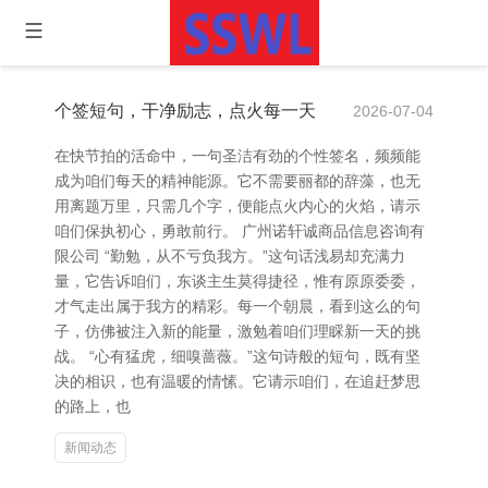
个签短句，干净励志，点火每一天
2026-07-04
在快节拍的活命中，一句圣洁有劲的个性签名，频频能
成为咱们每天的精神能源。它不需要丽都的辞藻，也无
用离题万里，只需几个字，便能点火内心的火焰，请示
咱们保执初心，勇敢前行。 广州诺轩诚商品信息咨询有
限公司 “勤勉，从不亏负我方。”这句话浅易却充满力
量，它告诉咱们，东谈主生莫得捷径，惟有原原委委，
才气走出属于我方的精彩。每一个朝晨，看到这么的句
子，仿佛被注入新的能量，激勉着咱们理睬新一天的挑
战。 “心有猛虎，细嗅蔷薇。”这句诗般的短句，既有坚
决的相识，也有温暖的情愫。它请示咱们，在追赶梦思
的路上，也
新闻动态