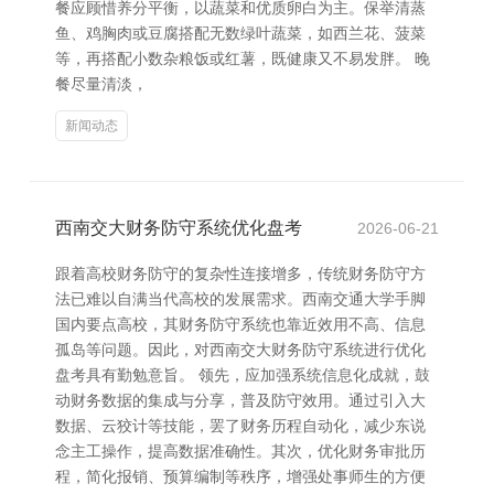
餐应顾惜养分平衡，以蔬菜和优质卵白为主。保举清蒸
鱼、鸡胸肉或豆腐搭配无数绿叶蔬菜，如西兰花、菠菜
等，再搭配小数杂粮饭或红薯，既健康又不易发胖。 晚
餐尽量清淡，
新闻动态
西南交大财务防守系统优化盘考
2026-06-21
跟着高校财务防守的复杂性连接增多，传统财务防守方
法已难以自满当代高校的发展需求。西南交通大学手脚
国内要点高校，其财务防守系统也靠近效用不高、信息
孤岛等问题。因此，对西南交大财务防守系统进行优化
盘考具有勤勉意旨。 领先，应加强系统信息化成就，鼓
动财务数据的集成与分享，普及防守效用。通过引入大
数据、云狡计等技能，罢了财务历程自动化，减少东说
念主工操作，提高数据准确性。其次，优化财务审批历
程，简化报销、预算编制等秩序，增强处事师生的方便