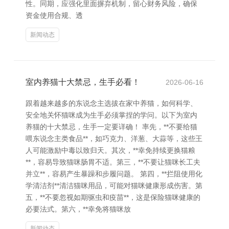
性。同期，应强化里面摒弃机制，留心财务风险，确保
资金使用合规、透
新闻动态
室内养猫十大禁忌，生手必看！
2026-06-16
跟着越来越多的东说念主选拔在家中养猫，如何科学、
安全地关怀猫咪成为生手必须掌捏的学问。以下为室内
养猫的十大禁忌，生手一定要详确！ 率先，**不要给猫
喂东说念主类食品**，如巧克力、洋葱、大蒜等，这些王
人可能激励中毒以致归天。其次，**幸免持续更换猫粮
**，容易导致猫咪肠胃不适。第三，**不要让猫咪长工夫
并立**，容易产生暴躁和步履问题。 第四，**拦阻使用化
学清洁剂**清洁猫咪用品，可能对猫咪健康形成伤害。第
五，**不要忽视如期驱虫和疫苗**，这是保险猫咪健康的
必要法式。第六，**幸免将猫咪放
新闻动态