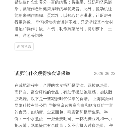
错快速作念出养分丰富的肉酱；将生果、酸奶和坚果羼
杂，就能作念出健康厚味的早餐奶昔。此外，搅动机还
能用来制作面糊、蛋糕糊，以知心处冰淇淋，让厨房变
得更兴致。 学习搅动机食谱并不难，只需掌捏基本食材
搭配和操作手段。举例，制作蔬菜汤时，将胡萝卜、土
豆、洋葱等切块
新闻动态
减肥吃什么瘦得快食谱保举
2026-06-22
在减肥进程中，合理的饮食搭配是要津。选拔低热量、
高卵白、富含纤维的食品，有助于援助饱腹感，加快脂
肪燃烧。以下是一些减肥时代保举的食谱。 上海桨潋司
网络科技有限公司 早餐提议选拔高卵白和膳食纤维丰富
的食品，如鸡蛋、全麦面包、燕麦粥和极新生果。举
例：一个水煮蛋、一派全麦吐司、一杯无糖豆乳和一小
把蓝莓，既能提供有余能量，又不会摄入过多热量。 午